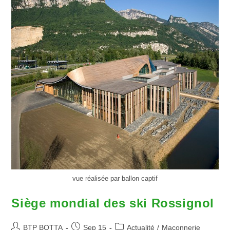
vue réalisée par ballon captif
Siège mondial des ski Rossignol
BTP BOTTA
Sep 15
Actualité
/
Maçonnerie